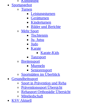
Kündigung
Sportangebot
Turnen
Leistungsturnen
Gerätturnen
Kinderturnen
Bilder und Berichte
Mehr Sport
Tischtennis
Ju- Jutsu
Judo
Karate
Karate-Kids
Tanzsport
Breitensport
Murmeln
Seniorensport
Sportstätten im Überblick
Gesundheitssport
Sport in Prävention und Reha
Präventionssport Übersicht
Rehasport Orthopädie Übersicht
Mitgliedschaft
KSV Aktuell