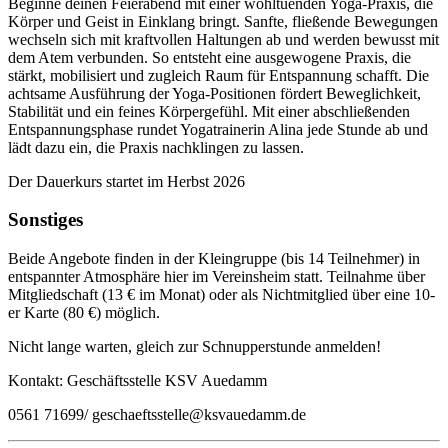
Beginne deinen Feierabend mit einer wohltuenden Yoga-Praxis, die
Körper und Geist in Einklang bringt. Sanfte, fließende Bewegungen
wechseln sich mit kraftvollen Haltungen ab und werden bewusst mit
dem Atem verbunden. So entsteht eine ausgewogene Praxis, die
stärkt, mobilisiert und zugleich Raum für Entspannung schafft. Die
achtsame Ausführung der Yoga-Positionen fördert Beweglichkeit,
Stabilität und ein feines Körpergefühl. Mit einer abschließenden
Entspannungsphase rundet Yogatrainerin Alina jede Stunde ab und
lädt dazu ein, die Praxis nachklingen zu lassen.
Der Dauerkurs startet im Herbst 2026
Sonstiges
Beide Angebote finden in der Kleingruppe (bis 14 Teilnehmer) in
entspannter Atmosphäre hier im Vereinsheim statt. Teilnahme über
Mitgliedschaft (13 € im Monat) oder als Nichtmitglied über eine 10-
er Karte (80 €) möglich.
Nicht lange warten, gleich zur Schnupperstunde anmelden!
Kontakt: Geschäftsstelle KSV Auedamm
0561 71699/ geschaeftsstelle@ksvauedamm.de